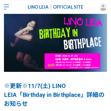
ロ
LINO LEIA｜OFFICIAL SITE
※更新※11/7(土) LINO
LEIA「Birthday in Birthplace」詳細の
お知らせ