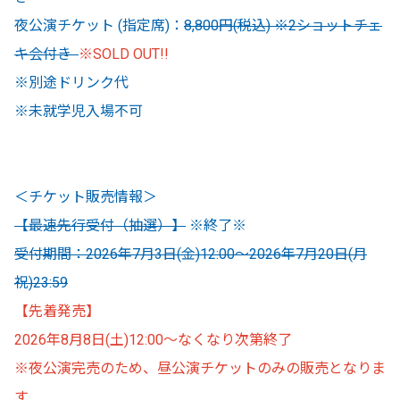
夜公演チケット (指定席)：
8,800円(税込) ※2ショットチェ
キ会付き
※SOLD OUT!!
※別途ドリンク代
※未就学児入場不可
＜チケット販売情報＞
【最速先行受付（抽選）】
※終了※
受付期間：2026年7⽉3⽇(金)12:00～2026年7⽉20⽇(月
祝)23:59
【先着発売】
2026年8月8日(土)12:00〜なくなり次第終了
※夜公演完売のため、昼公演チケットのみの販売となりま
す