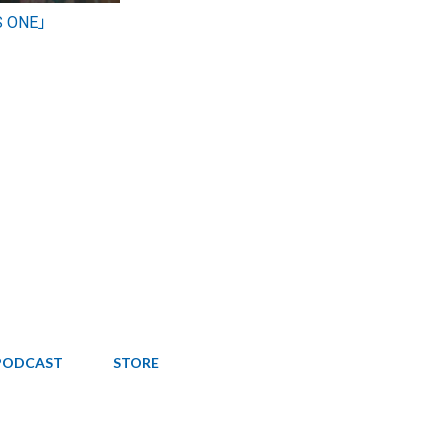
S ONE」
PODCAST
STORE