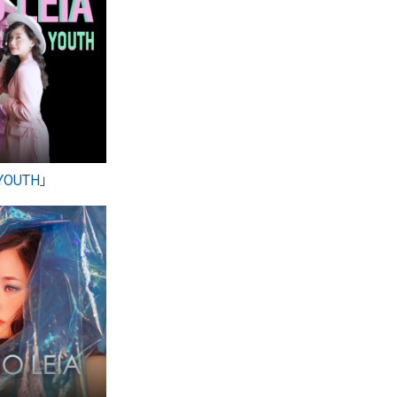
「YOUTH」