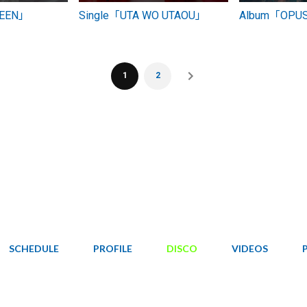
REEN」
Single「UTA WO UTAOU」
Album「OPU
1
2
SCHEDULE
PROFILE
DISCO
VIDEOS