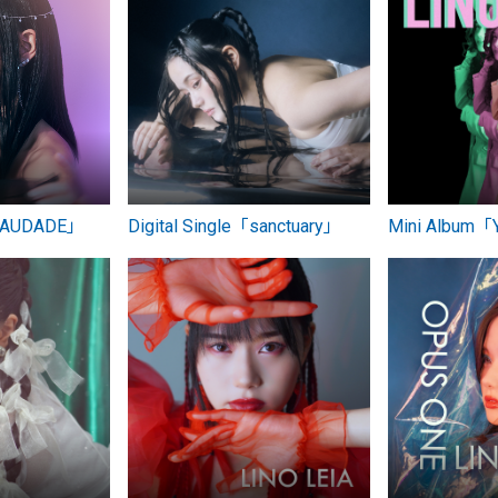
「SAUDADE」
Digital Single「sanctuary」
Mini Album