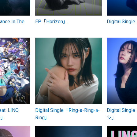
ance In The
EP「Horizon」
Digital Si
eat. LINO
Digital Single「Ring-a-Ring-a-
Digital Si
se」
Ring」
シ」