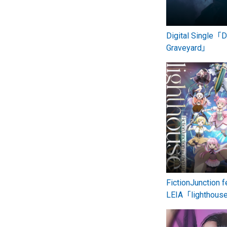
Digital Single「D
Graveyard」
FictionJunction f
LEIA「lighthou